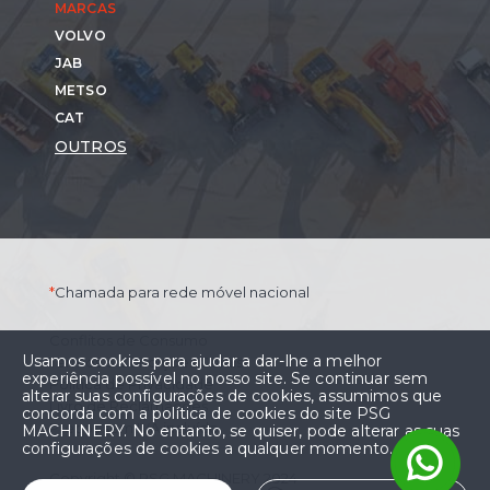
MARCAS
VOLVO
JAB
METSO
CAT
OUTROS
*
Chamada para rede móvel nacional
Conflitos de Consumo
Usamos cookies para ajudar a dar-lhe a melhor
Termos e Condições Gerais
experiência possível no nosso site. Se continuar sem
Política de Privacidade
alterar suas configurações de cookies, assumimos que
Livro de Reclamações
concorda com a política de cookies do site PSG
Preços sem IVA incluído
MACHINERY. No entanto, se quiser, pode alterar as suas
configurações de cookies a qualquer momento.
Copyright © PSG MACHINERY 2024