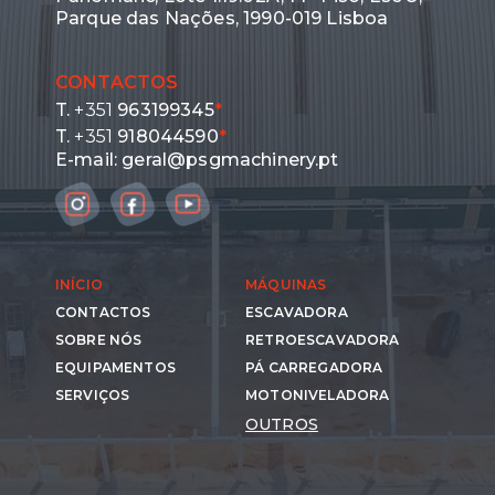
Parque das Nações, 1990-019 Lisboa
CONTACTOS
T.
+351
963199345
*
T.
+351
918044590
*
E-mail:
geral@psgmachinery.pt
INÍCIO
MÁQUINAS
CONTACTOS
ESCAVADORA
SOBRE NÓS
RETROESCAVADORA
EQUIPAMENTOS
PÁ CARREGADORA
SERVIÇOS
MOTONIVELADORA
OUTROS